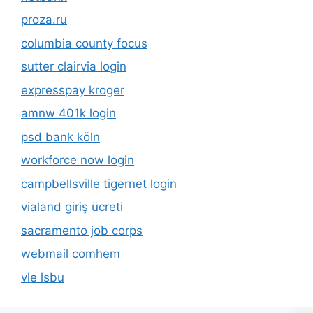
proza.ru
columbia county focus
sutter clairvia login
expresspay kroger
amnw 401k login
psd bank köln
workforce now login
campbellsville tigernet login
vialand giriş ücreti
sacramento job corps
webmail comhem
vle lsbu