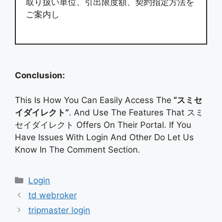
取り扱い単位、引出限度額、契約指定方法を
ご案内し
Conclusion:
This Is How You Can Easily Access The
“スミセ
イダイレクト”
. And Use The Features That スミ
セイダイレクト Offers On Their Portal. If You
Have Issues With Login And Other Do Let Us
Know In The Comment Section.
Categories
Login
td webroker
tripmaster login