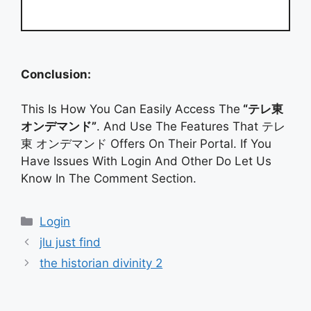
Conclusion:
This Is How You Can Easily Access The
“テレ東
オンデマンド”
. And Use The Features That テレ
東 オンデマンド Offers On Their Portal. If You
Have Issues With Login And Other Do Let Us
Know In The Comment Section.
Categories
Login
jlu just find
the historian divinity 2