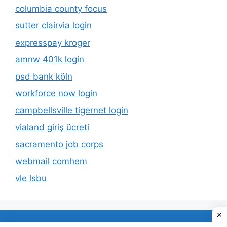
columbia county focus
sutter clairvia login
expresspay kroger
amnw 401k login
psd bank köln
workforce now login
campbellsville tigernet login
vialand giriş ücreti
sacramento job corps
webmail comhem
vle lsbu