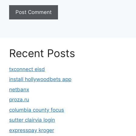
Recent Posts
txconnect eisd
install hollywoodbets app
netbanx
proza.ru
columbia county focus
sutter clairvia login
expresspay kroger