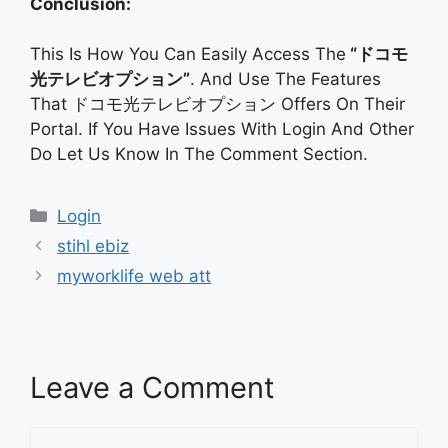
Conclusion:
This Is How You Can Easily Access The
“ドコモ
光テレビオプション”
. And Use The Features
That ドコモ光テレビオプション Offers On Their
Portal. If You Have Issues With Login And Other
Do Let Us Know In The Comment Section.
Categories
Login
stihl ebiz
myworklife web att
Leave a Comment
Comment