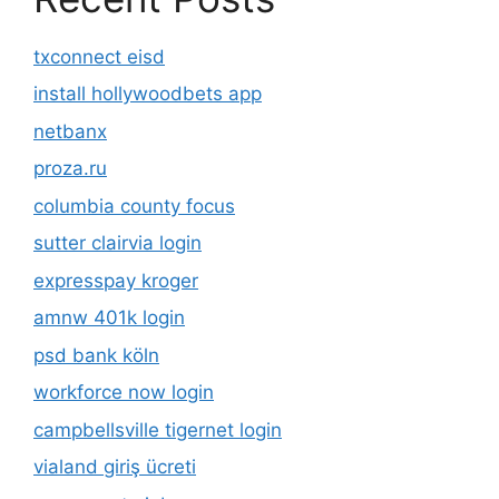
txconnect eisd
install hollywoodbets app
netbanx
proza.ru
columbia county focus
sutter clairvia login
expresspay kroger
amnw 401k login
psd bank köln
workforce now login
campbellsville tigernet login
vialand giriş ücreti