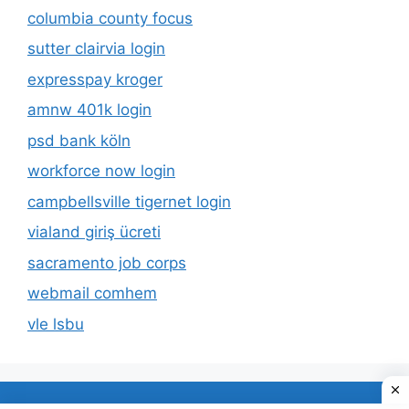
columbia county focus
sutter clairvia login
expresspay kroger
amnw 401k login
psd bank köln
workforce now login
campbellsville tigernet login
vialand giriş ücreti
sacramento job corps
webmail comhem
vle lsbu