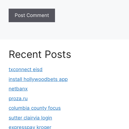
Recent Posts
txconnect eisd
install hollywoodbets app
netbanx
proza.ru
columbia county focus
sutter clairvia login
expresspay kroger