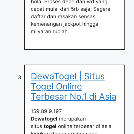
bola. Proses depo dan wd yang
cepat mulai dari 5rb saja. Segera
daftar dan rasakan sensasi
kemenangan jackpot hingga
milyaran rupiah.
DewaTogel | Situs
Togel Online
Terbesar No.1 di Asia
159.89.9.197
Dewatogel
merupakan
situs
togel
online terbesar di asia
lengkap dengan game yang