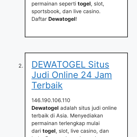
permainan seperti
togel
, slot,
sportsbook, dan live casino.
Daftar
Dewatogel
!
DEWATOGEL Situs
Judi Online 24 Jam
Terbaik
146.190.106.110
Dewatogel
adalah situs judi online
terbaik di Asia. Menyediakan
permainan terlengkap mulai
dari
togel
, slot, live casino, dan