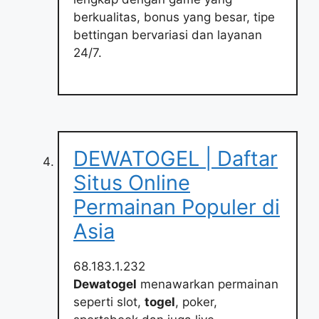
berkualitas, bonus yang besar, tipe
bettingan bervariasi dan layanan
24/7.
DEWATOGEL | Daftar
Situs Online
Permainan Populer di
Asia
68.183.1.232
Dewatogel
menawarkan permainan
seperti slot,
togel
, poker,