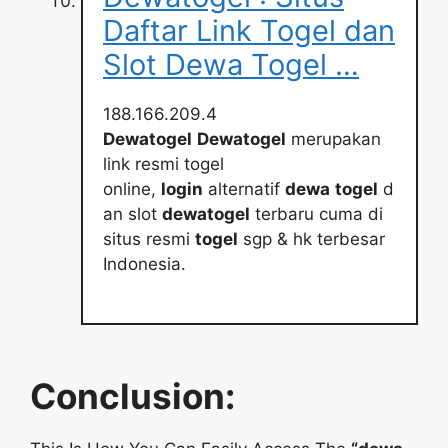
Daftar Link Togel dan
Slot Dewa Togel …
188.166.209.4
Dewatogel
Dewatogel
merupakan
link resmi togel
online,
login
alternatif
dewa
togel
d
an slot
dewatogel
terbaru cuma di
situs resmi
togel
sgp & hk terbesar
Indonesia.
Conclusion: