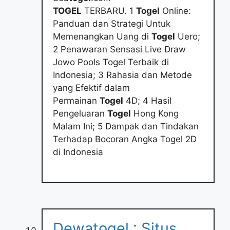
TOGEL
TERBARU. 1
Togel
Online:
Panduan dan Strategi Untuk
Memenangkan Uang di
Togel
Uero;
2 Penawaran Sensasi Live Draw
Jowo Pools Togel Terbaik di
Indonesia; 3 Rahasia dan Metode
yang Efektif dalam
Permainan
Togel
4D; 4 Hasil
Pengeluaran
Togel
Hong Kong
Malam Ini; 5 Dampak dan Tindakan
Terhadap Bocoran Angka Togel 2D
di Indonesia
Dewatogel : Situs