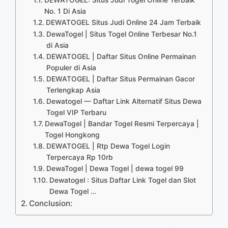
No. 1 Di Asia
DEWATOGEL Situs Judi Online 24 Jam Terbaik
DewaTogel | Situs Togel Online Terbesar No.1
di Asia
DEWATOGEL | Daftar Situs Online Permainan
Populer di Asia
DEWATOGEL | Daftar Situs Permainan Gacor
Terlengkap Asia
Dewatogel — Daftar Link Alternatif Situs Dewa
Togel VIP Terbaru
DewaTogel | Bandar Togel Resmi Terpercaya |
Togel Hongkong
DEWATOGEL | Rtp Dewa Togel Login
Terpercaya Rp 10rb
DewaTogel | Dewa Togel | dewa togel 99
Dewatogel : Situs Daftar Link Togel dan Slot
Dewa Togel …
Conclusion: