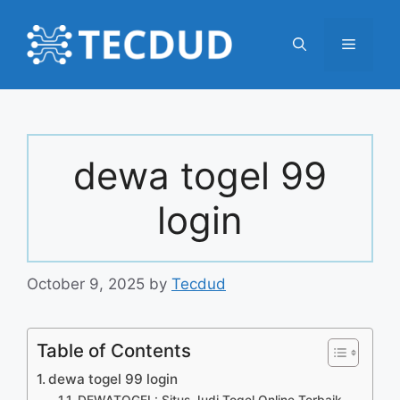
Skip
to
Menu
content
dewa togel 99
login
October 9, 2025
by
Tecdud
Table of Contents
dewa togel 99 login
DEWATOGEL: Situs Judi Togel Online Terbaik