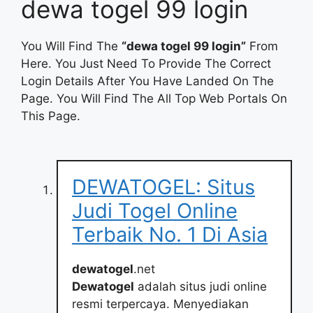
dewa togel 99 login
You Will Find The
“dewa togel 99 login”
From
Here. You Just Need To Provide The Correct
Login Details After You Have Landed On The
Page. You Will Find The All Top Web Portals On
This Page.
DEWATOGEL: Situs
Judi Togel Online
Terbaik No. 1 Di Asia
dewatogel
.net
Dewatogel
adalah situs judi online
resmi terpercaya. Menyediakan