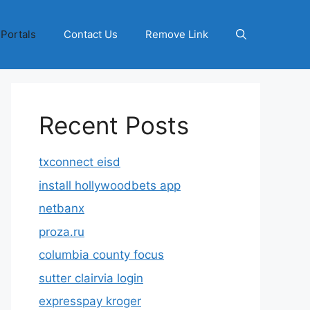
 Portals
Contact Us
Remove Link
Recent Posts
txconnect eisd
install hollywoodbets app
netbanx
proza.ru
columbia county focus
sutter clairvia login
expresspay kroger