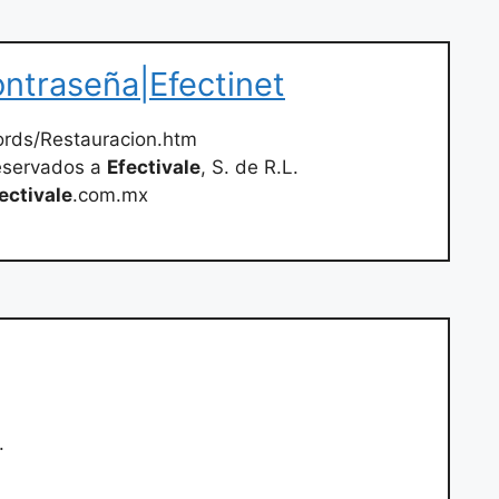
ntraseña|Efectinet
rds/Restauracion.htm
eservados a
Efectivale
, S. de R.L.
ectivale
.com.mx
.