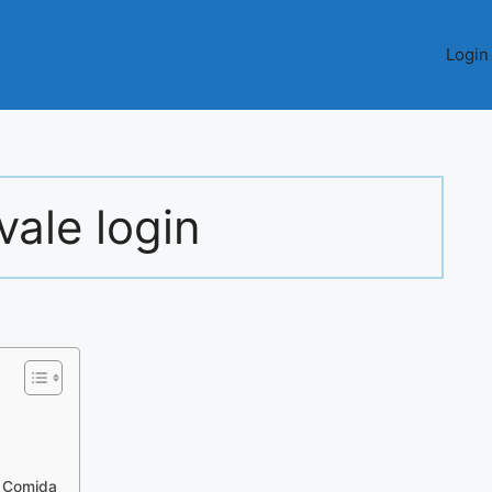
Login
vale login
e Comida