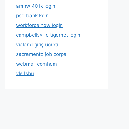
amnw 401k login
psd bank köln
workforce now login
campbellsville tigernet login
vialand giriş ücreti
sacramento job corps
webmail comhem
vle lsbu