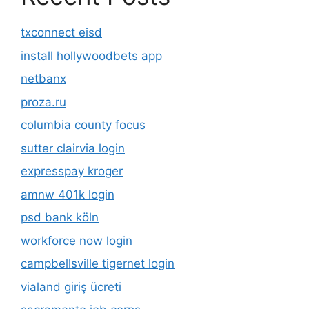
txconnect eisd
install hollywoodbets app
netbanx
proza.ru
columbia county focus
sutter clairvia login
expresspay kroger
amnw 401k login
psd bank köln
workforce now login
campbellsville tigernet login
vialand giriş ücreti