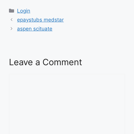
Categories
Login
epaystubs medstar
aspen scituate
Leave a Comment
Comment