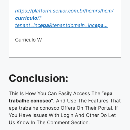
https://platform.senior.com.br/hcmrs/hcm/
curriculo
/?
tenant=inc
epa
&tenantdomain=inc
epa
…
Curriculo W
Conclusion:
This Is How You Can Easily Access The
“epa
trabalhe conosco”
. And Use The Features That
epa trabalhe conosco Offers On Their Portal. If
You Have Issues With Login And Other Do Let
Us Know In The Comment Section.