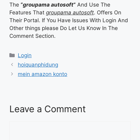
The
“
groupama autosoft
”
And Use The
Features That
groupama autosoft
. Offers On
Their Portal. If You Have Issues With Login And
Other things please Do Let Us Know In The
Comment Section.
Categories
Login
hoiquanphidung
mein amazon konto
Leave a Comment
Comment