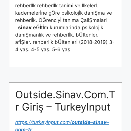
rehberlİk rehberlİk tanimi ve İlkelerİ.
kademelerİne gÖre psİkolojİk daniŞma ve
rehberlİk. ÖĞrencİyİ tanima ÇaliŞmalari
.
sinav
eĞİtİm kurumlarinda psİkolojİk
daniŞmanlik ve rehberlİk. bÜltenler.
afİŞler. rehberlİk bÜltenlerİ (2018-2019) 3-
4 yaş. 4-5 yaş. 5-6 yaş
Outside.Sinav.Com.T
r Giriş – TurkeyInput
https://turkeyinput.com/
outside
–
sinav
–
com-tr