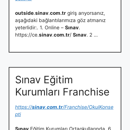
outside
.
sinav
.
com.tr
giriş arıyorsanız,
aşağıdaki bağlantılarımıza göz atmanız
yeterlidir:. 1. Online –
Sınav
.
https://ce.
sinav
.
com.tr
/
Sınav
. 2 …
Sınav Eğitim
Kurumları Franchise
https://
sinav
.
com.tr
/Franchise/OkulKonse
pti
Sınav
Eğitim Kurumları Ortaokullarında, 6,