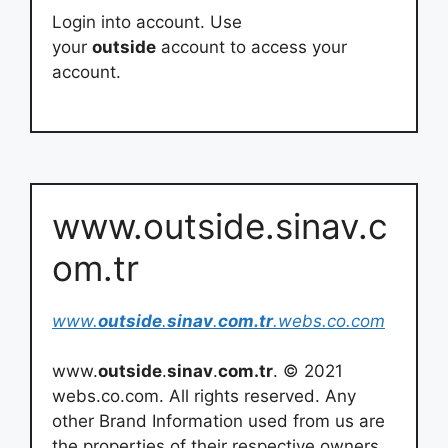
Login into account. Use
your
outside
account to access your
account.
www.outside.sinav.c
om.tr
www.
outside
.
sinav
.
com.tr
.webs.co.com
www.
outside
.
sinav
.
com.tr
. © 2021
webs.co.com. All rights reserved. Any
other Brand Information used from us are
the properties of their respective owners.