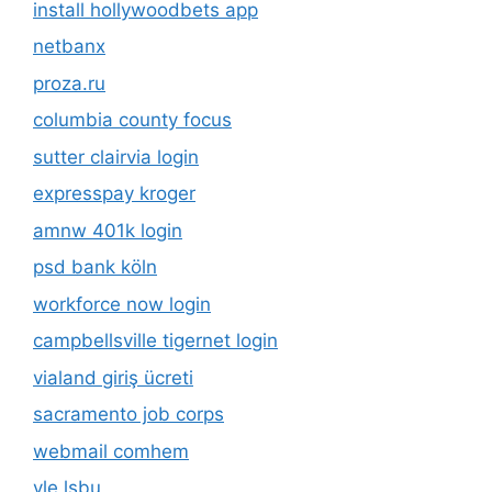
install hollywoodbets app
netbanx
proza.ru
columbia county focus
sutter clairvia login
expresspay kroger
amnw 401k login
psd bank köln
workforce now login
campbellsville tigernet login
vialand giriş ücreti
sacramento job corps
webmail comhem
vle lsbu