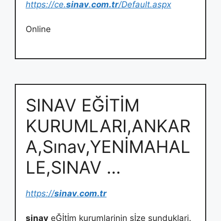
https://ce.
sinav
.
com.tr
/Default.aspx
Online
SINAV EĞİTİM
KURUMLARI,ANKAR
A,Sınav,YENİMAHAL
LE,SINAV …
https://
sinav
.
com.tr
sinav
eĞİtİm kurumlarinin sİze sunduklari.