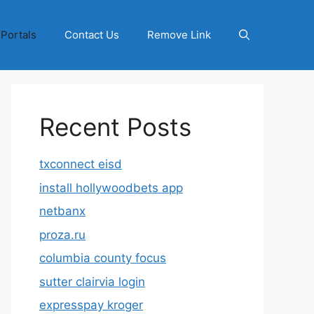
 Portals
Contact Us
Remove Link
Recent Posts
txconnect eisd
install hollywoodbets app
netbanx
proza.ru
columbia county focus
sutter clairvia login
expresspay kroger