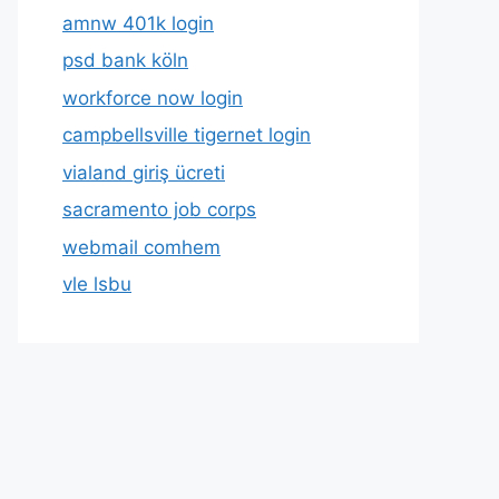
amnw 401k login
psd bank köln
workforce now login
campbellsville tigernet login
vialand giriş ücreti
sacramento job corps
webmail comhem
vle lsbu