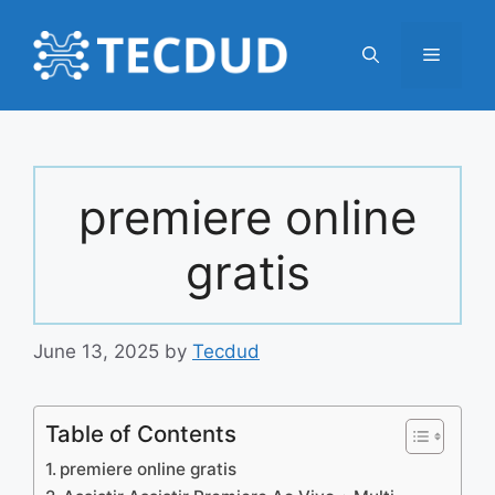
Skip
to
Menu
content
premiere online
gratis
June 13, 2025
by
Tecdud
Table of Contents
premiere online gratis