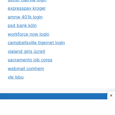
expresspay kroger
amnw 401k login
psd bank köln
workforce now login
campbellsville tigernet login
vialand giriş ücreti
sacramento job corps
webmail comhem
vle lsbu
About Us
Privacy Policy
© 2026 TECDUD