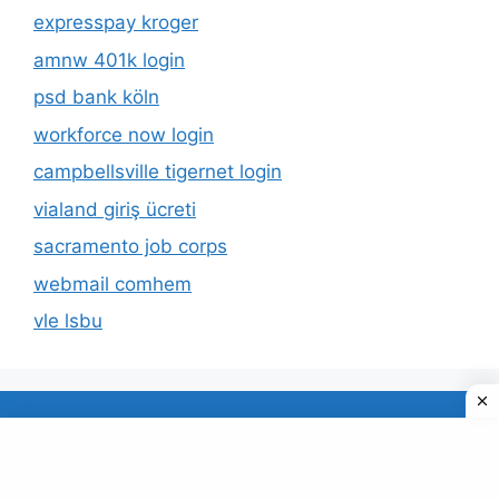
expresspay kroger
amnw 401k login
psd bank köln
workforce now login
campbellsville tigernet login
vialand giriş ücreti
sacramento job corps
webmail comhem
vle lsbu
About Us
Privacy Policy
© 2026 TECDUD