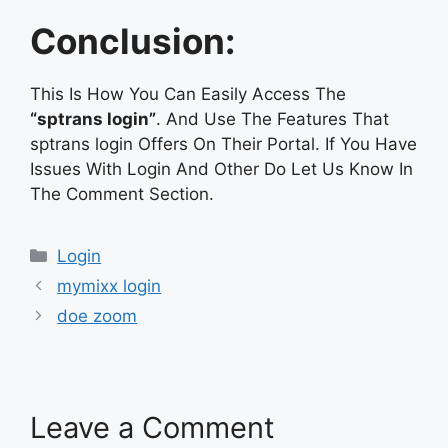
Conclusion:
This Is How You Can Easily Access The
“sptrans login”
. And Use The Features That
sptrans login Offers On Their Portal. If You Have
Issues With Login And Other Do Let Us Know In
The Comment Section.
Categories
Login
mymixx login
doe zoom
Leave a Comment