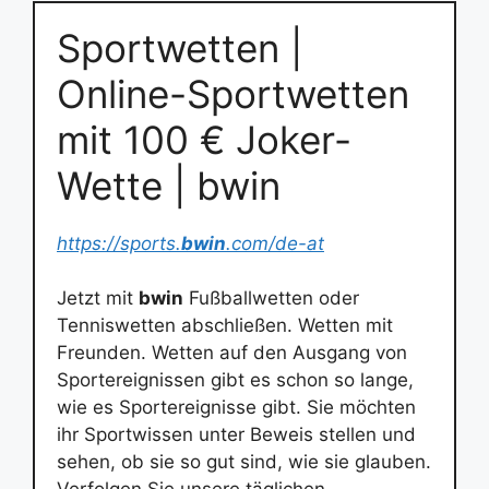
Sportwetten |
Online-Sportwetten
mit 100 € Joker-
Wette | bwin
https://sports.
bwin
.com/de-at
Jetzt mit
bwin
Fußballwetten oder
Tenniswetten abschließen. Wetten mit
Freunden. Wetten auf den Ausgang von
Sportereignissen gibt es schon so lange,
wie es Sportereignisse gibt. Sie möchten
ihr Sportwissen unter Beweis stellen und
sehen, ob sie so gut sind, wie sie glauben.