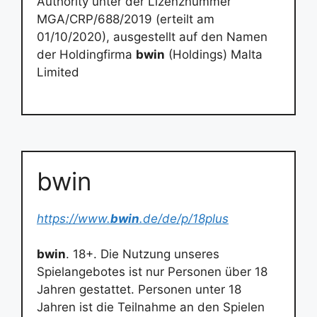
Authority unter der Lizenznummer
MGA/CRP/688/2019 (erteilt am
01/10/2020), ausgestellt auf den Namen
der Holdingfirma
bwin
(Holdings) Malta
Limited
bwin
https://www.
bwin
.de/de/p/18plus
bwin
. 18+. Die Nutzung unseres
Spielangebotes ist nur Personen über 18
Jahren gestattet. Personen unter 18
Jahren ist die Teilnahme an den Spielen