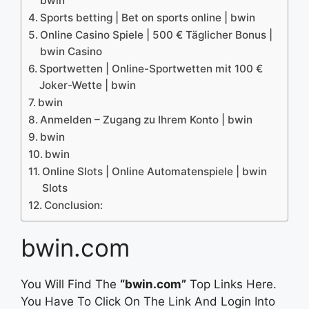
bwin
Sports betting | Bet on sports online | bwin
Online Casino Spiele | 500 € Täglicher Bonus |
bwin Casino
Sportwetten | Online-Sportwetten mit 100 €
Joker-Wette | bwin
bwin
Anmelden – Zugang zu Ihrem Konto | bwin
bwin
bwin
Online Slots | Online Automatenspiele | bwin
Slots
Conclusion:
bwin.com
You Will Find The
“bwin.com”
Top Links Here.
You Have To Click On The Link And Login Into