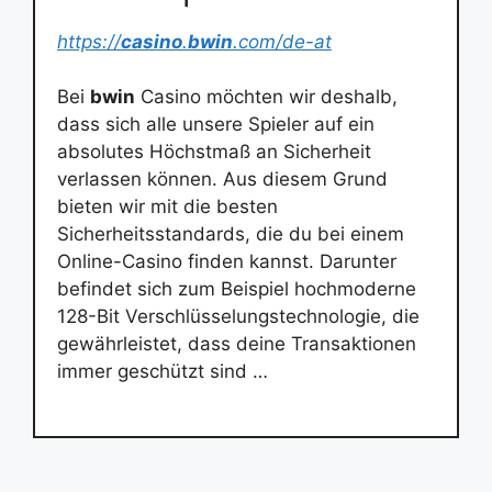
https://
casino
.
bwin
.com/de-at
Bei
bwin
Casino möchten wir deshalb,
dass sich alle unsere Spieler auf ein
absolutes Höchstmaß an Sicherheit
verlassen können. Aus diesem Grund
bieten wir mit die besten
Sicherheitsstandards, die du bei einem
Online-Casino finden kannst. Darunter
befindet sich zum Beispiel hochmoderne
128-Bit Verschlüsselungstechnologie, die
gewährleistet, dass deine Transaktionen
immer geschützt sind …