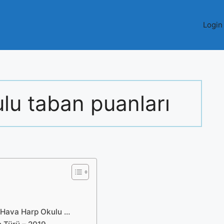
Login
lu taban puanları
 Hava Harp Okulu …