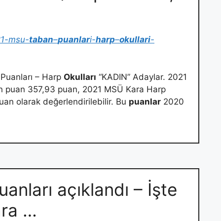
21-msu-
taban
–
puanlar
i-
harp
–
okullari
-
 Puanları – Harp
Okulları
“KADIN” Adaylar. 2021
n puan 357,93 puan, 2021 MSÜ Kara Harp
an olarak değerlendirilebilir. Bu
puanlar
2020
nları açıklandı – İşte
ra …