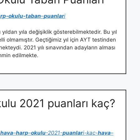
rp-okulu-taban
–
puanlar
i
ıldan yıla değişiklik gösterebilmektedir. Bu yıl
i olmamıştır. Geçtiğimiz yıl için AYT testinden
ekteydi. 2021 yılı sınavından adayların alması
hmin edilmekte.
lu 2021 puanları kaç?
…
-
hava
–
harp
–
okulu
-2021-
puanlar
i-kac-
hava
–