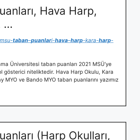
anları, Hava Harp,
z …
-msu-
taban
–
puanlar
i-
hava
–
harp
-kara-
harp
-
vunma Üniversitesi taban puanları 2021 MSÜ’ye
l gösterici niteliktedir. Hava Harp Okulu, Kara
ay MYO ve Bando MYO taban puanlarını yazımız
nları (Harp Okulları,