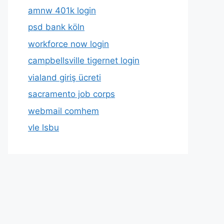
amnw 401k login
psd bank köln
workforce now login
campbellsville tigernet login
vialand giriş ücreti
sacramento job corps
webmail comhem
vle lsbu