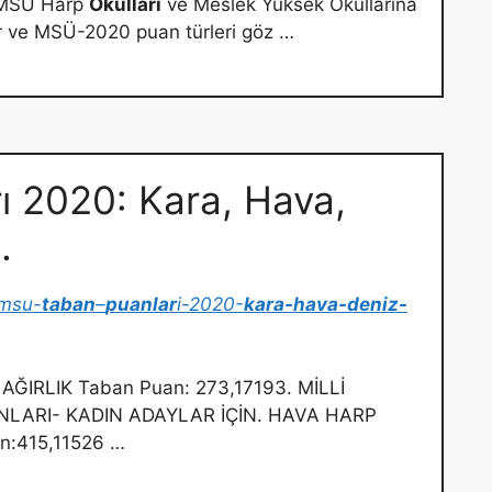
2. MSÜ Harp
Okulları
ve Meslek Yüksek Okullarına
lar ve MSÜ-2020 puan türleri göz …
ı 2020: Kara, Hava,
…
msu-
taban
–
puanlar
i-2020-
kara-hava-deniz-
ĞIRLIK Taban Puan: 273,17193. MİLLİ
LARI- KADIN ADAYLAR İÇİN. HAVA HARP
n:415,11526 …