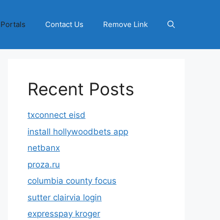
 Portals
Contact Us
Remove Link
Recent Posts
txconnect eisd
install hollywoodbets app
netbanx
proza.ru
columbia county focus
sutter clairvia login
expresspay kroger