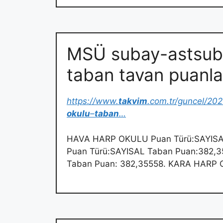
MSÜ subay-astsub
taban tavan puanla
https://www.
takvim
.com.tr/guncel/20
okulu
–
taban
…
HAVA HARP OKULU Puan Türü:SAYISA
Puan Türü:SAYISAL Taban Puan:382,
Taban Puan: 382,35558. KARA HARP