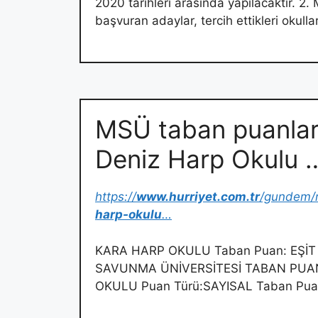
2020 tarihleri arasında yapılacaktır. 
başvuran adaylar, tercih ettikleri okul
MSÜ taban puanlar
Deniz Harp Okulu 
https://
www.hurriyet.com.tr
/gundem/
harp-okulu
…
KARA HARP OKULU Taban Puan: EŞİT A
SAVUNMA ÜNİVERSİTESİ TABAN PUAN
OKULU Puan Türü:SAYISAL Taban Pua