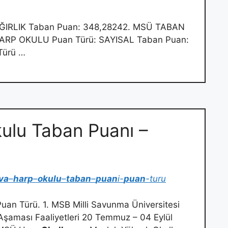
ĞIRLIK Taban Puan: 348,28242. MSÜ TABAN
RP OKULU Puan Türü: SAYISAL Taban Puan:
Türü …
lu Taban Puanı –
va
–
harp
–
okulu
–
taban
–
puan
i-
puan
-turu
uan Türü. 1. MSB Milli Savunma Üniversitesi
 Aşaması Faaliyetleri 20 Temmuz – 04 Eylül