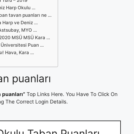
 Türü – 2019
niz Harp Okulu …
an tavan puanları ne …
a Harp ve Deniz …
 Astsubay, MYO …
te 2020 MSÜ MSÜ Kara …
Üniversitesi Puan …
ı! Hava, Kara …
an puanları
 puanları”
Top Links Here. You Have To Click On
g The Correct Login Details.
Okulu Taban Puanları