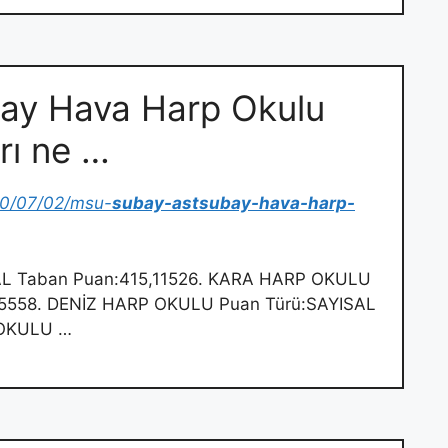
ay Hava Harp Okulu
rı ne …
20/07/02/msu-
subay-astsubay-hava-harp-
L Taban Puan:415,11526. KARA HARP OKULU
35558. DENİZ HARP OKULU Puan Türü:SAYISAL
 OKULU …