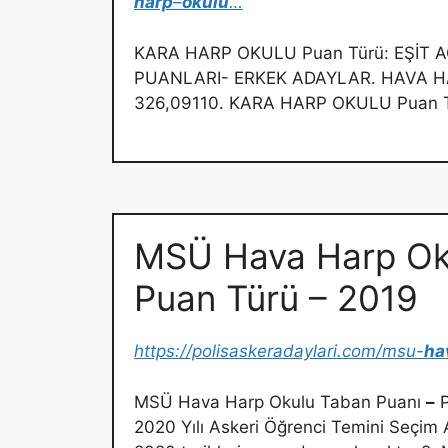
harp
–
okulu
…
KARA HARP OKULU Puan Türü: EŞİT A
PUANLARI- ERKEK ADAYLAR. HAVA HA
326,09110. KARA HARP OKULU Puan 
MSÜ Hava Harp Oku
Puan Türü – 2019
https://polisaskeradaylari.com/msu-
ha
MSÜ Hava Harp Okulu Taban Puanı
–
P
2020 Yılı Askeri Öğrenci Temini Seçim