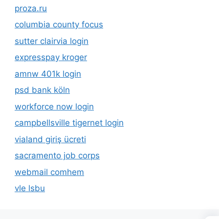
proza.ru
columbia county focus
sutter clairvia login
expresspay kroger
amnw 401k login
psd bank köln
workforce now login
campbellsville tigernet login
vialand giriş ücreti
sacramento job corps
webmail comhem
vle lsbu