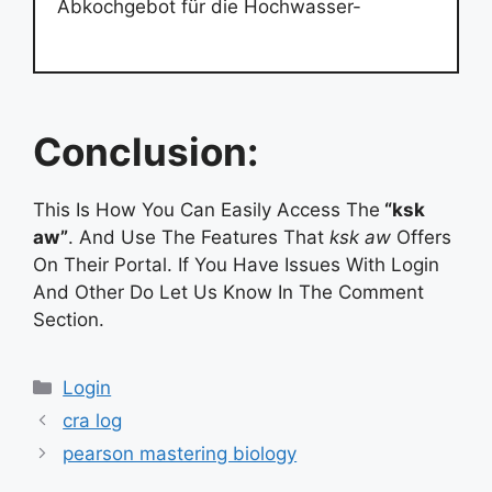
Abkochgebot für die Hochwasser-
Conclusion:
This Is How You Can Easily Access The
“ksk
aw”
. And Use The Features That
ksk aw
Offers
On Their Portal. If You Have Issues With Login
And Other Do Let Us Know In The Comment
Section.
Categories
Login
cra log
pearson mastering biology