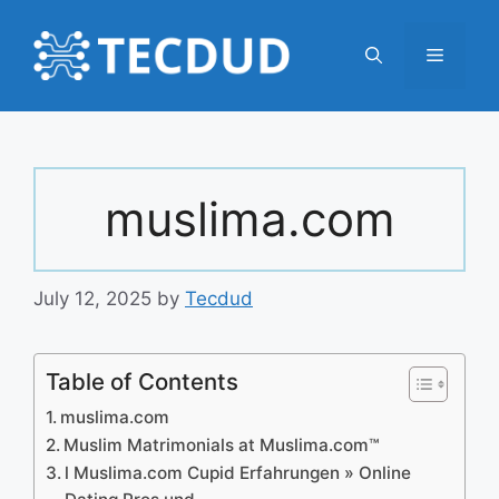
Skip
to
Menu
content
muslima.com
July 12, 2025
by
Tecdud
Table of Contents
muslima.com
Muslim Matrimonials at Muslima.com™
l Muslima.com Cupid Erfahrungen » Online