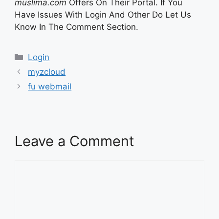
muslima.com
Offers On Their Portal. If You
Have Issues With Login And Other Do Let Us
Know In The Comment Section.
Categories
Login
myzcloud
fu webmail
Leave a Comment
Comment