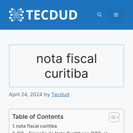
Skip
to
Menu
content
nota fiscal
curitiba
April 24, 2024
by
Tecdud
Table of Contents
nota fiscal curitiba