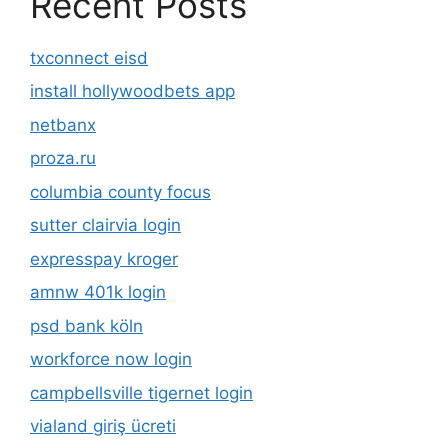
Recent Posts
txconnect eisd
install hollywoodbets app
netbanx
proza.ru
columbia county focus
sutter clairvia login
expresspay kroger
amnw 401k login
psd bank köln
workforce now login
campbellsville tigernet login
vialand giriş ücreti