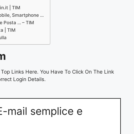
n.it | TIM
Mobile, Smartphone …
ne Posta … – TIM
ta | TIM
ulla
im
Top Links Here. You Have To Click On The Link
rect Login Details.
 E-mail semplice e