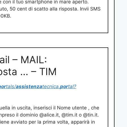
e con il tuo smartphone in mare aperto.
to, 50 cent di scatto alla risposta. Invii SMS
00KB.
il – MAIL:
osta … – TIM
por
tals/
assistenza
tecnica.
por
tal?
ella in uscita, inserisci il Nome utente , che
preso il dominio @alice.it, @tim.it o @tin.it.
iene avviato per la prima volta, apparirà in