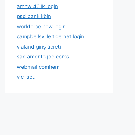
amnw 401k login
psd bank köln
workforce now login
campbellsville tigernet login
vialand giriş ücreti
sacramento job corps
webmail comhem
vle lsbu