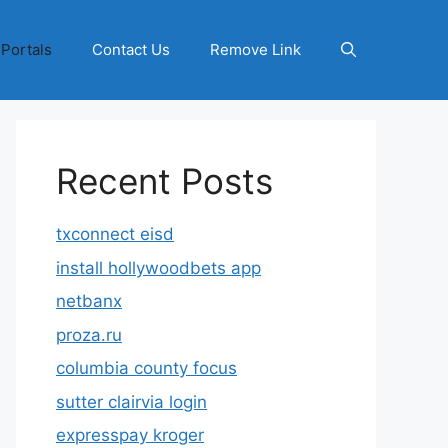
 Portals
Contact Us
Remove Link
Recent Posts
txconnect eisd
install hollywoodbets app
netbanx
proza.ru
columbia county focus
sutter clairvia login
expresspay kroger