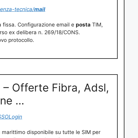
tenza-tecnica/
mail
a fissa. Configurazione email e
posta
TIM,
mborso ex delibera n. 269/18/CONS.
vo protocollo.
– Offerte Fibra, Adsl,
one …
/SSOLogin
g marittimo disponibile su tutte le SIM per