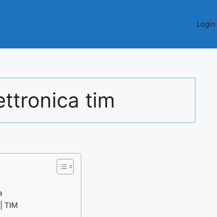
Login
ettronica tim
a
 | TIM