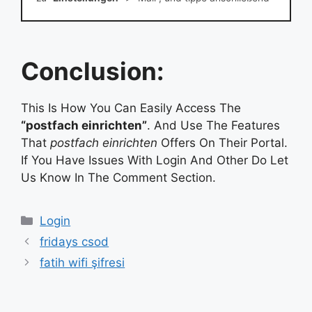
auf “Accounts”. Tippe auf “Account hinzufügen”, und
wähle deinen E-Ma
Conclusion:
This Is How You Can Easily Access The
“postfach einrichten”
. And Use The Features
That
postfach einrichten
Offers On Their Portal.
If You Have Issues With Login And Other Do Let
Us Know In The Comment Section.
Categories
Login
fridays csod
fatih wifi şifresi