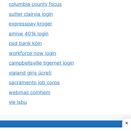
columbia county focus
sutter clairvia login
expresspay kroger
amnw 401k login
psd bank köln
workforce now login
campbellsville tigernet login
vialand giriş ücreti
sacramento job corps
webmail comhem
vle lsbu
About Us
Privacy Policy