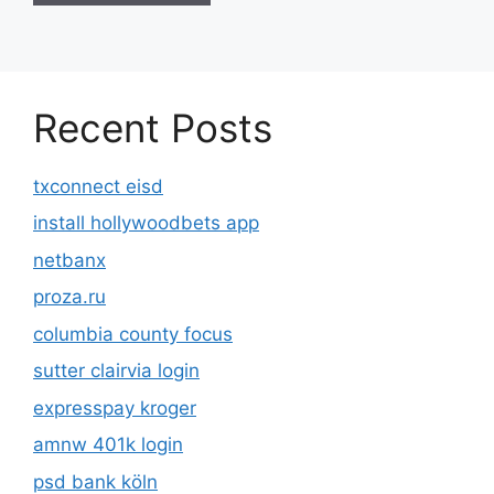
Recent Posts
txconnect eisd
install hollywoodbets app
netbanx
proza.ru
columbia county focus
sutter clairvia login
expresspay kroger
amnw 401k login
psd bank köln