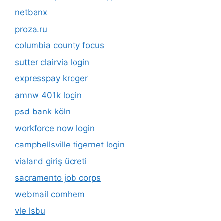
netbanx
proza.ru
columbia county focus
sutter clairvia login
expresspay kroger
amnw 401k login
psd bank köln
workforce now login
campbellsville tigernet login
vialand giriş ücreti
sacramento job corps
webmail comhem
vle lsbu