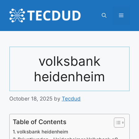
Skip
to
Menu
content
volksbank
heidenheim
October 18, 2025
by
Tecdud
Table of Contents
volksbank heidenheim