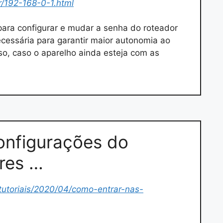
r/192-168-0-1.html
 para configurar e mudar a senha do roteador
cessária para garantir maior autonomia ao
so, caso o aparelho ainda esteja com as
onfigurações do
res …
tutoriais/2020/04/como-entrar-nas-