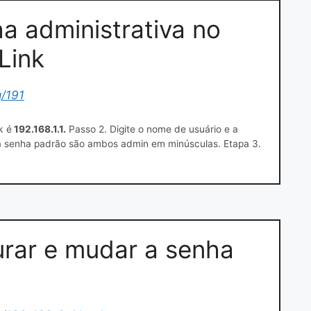
a administrativa no
Link
q/191
k é
192.168.1.1.
Passo 2. Digite o nome de usuário e a
 a senha padrão são ambos admin em minúsculas. Etapa 3.
Administração e digite a senha antiga e a nova. Passo 4.
gurar e mudar a senha