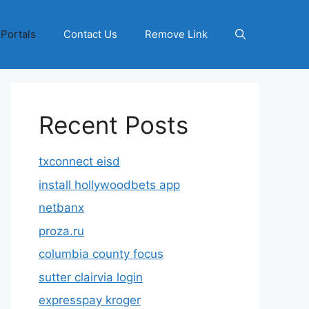
 Portals
Contact Us
Remove Link
Recent Posts
txconnect eisd
install hollywoodbets app
netbanx
proza.ru
columbia county focus
sutter clairvia login
expresspay kroger