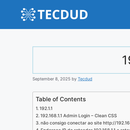
Skip
to
content
1
September 8, 2025
by
Tecdud
Table of Contents
192.1.1
192.168.1.1 Admin Login – Clean CSS
não consigo conectar ao site http://192.16