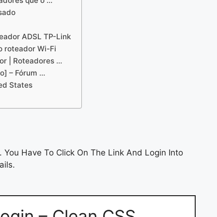
eadores que o …
usado
teador ADSL TP-Link
o roteador Wi-Fi
or | Roteadores …
do] – Fórum …
ted States
 You Have To Click On The Link And Login Into
ils.
Login – Clean CSS