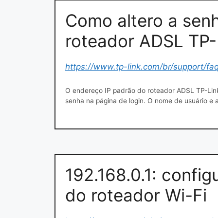
Como altero a senh
roteador ADSL TP-
https://www.tp-link.com/br/support/fa
O endereço IP padrão do roteador ADSL TP-Lin
senha na página de login. O nome de usuário e
Clique em Avançado > Ferramentas do Sistema > 
Clique em Save.
192.168.0.1: confi
do roteador Wi-Fi