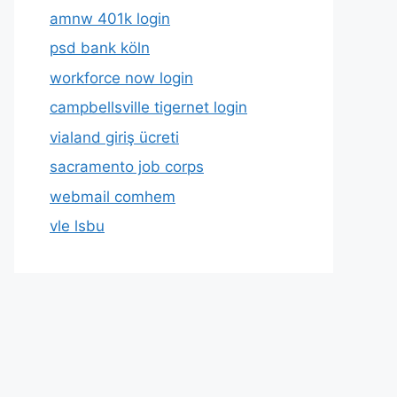
amnw 401k login
psd bank köln
workforce now login
campbellsville tigernet login
vialand giriş ücreti
sacramento job corps
webmail comhem
vle lsbu