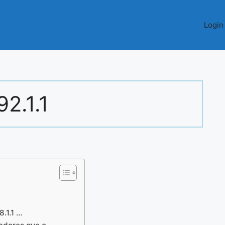
Login
92.1.1
8.1.1 …