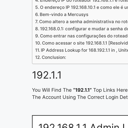
Endereço IP do roteador 192.168.1.1 e rot
O endereço IP 192.168.10.1 e como ele é 
Bem-vindo a Mercusys
Como altero a senha administrativa no ro
192.168.0.1: configurar e mudar a senha d
Como entrar nas configurações do rotead
Como acessar o site 192.168.1.1 [Resolvi
IP Address Lookup for 168.192.1.1 in , Uni
Conclusion:
192.1.1
You Will Find The
“192.1.1”
Top Links Here.
The Account Using The Correct Login Deta
192.168.1.1 Admin 